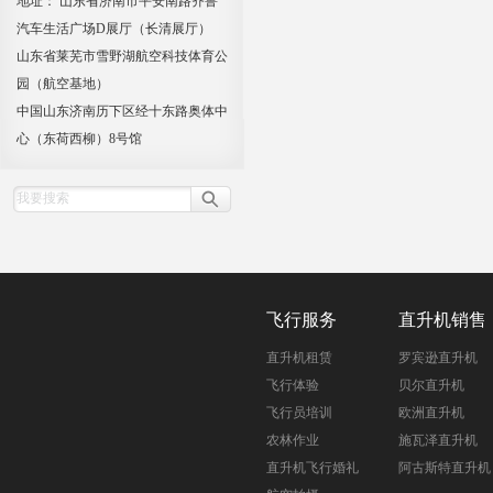
地址： 山东省济南市平安南路齐鲁
汽车生活广场D展厅（长清展厅）
山东省莱芜市雪野湖航空科技体育公
园（航空基地）
中国山东济南历下区经十东路奥体中
心（东荷西柳）8号馆
飞行服务
直升机销售
直升机租赁
罗宾逊直升机
飞行体验
贝尔直升机
飞行员培训
欧洲直升机
农林作业
施瓦泽直升机
直升机飞行婚礼
阿古斯特直升机