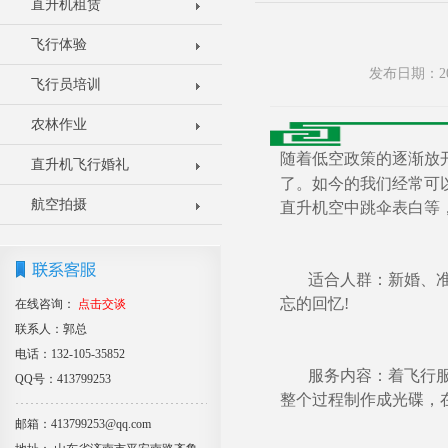
直升机租赁
飞行体验
发布日期：20
飞行员培训
农林作业
随着低空政策的逐渐放
直升机飞行婚礼
了。如今的我们经常可
航空拍摄
直升机空中跳伞表白等
适合人群：新婚、准婚
忘的回忆!
在线咨询：
点击交谈
联系人：郭总
电话：132-105-35852
服务内容：着飞行服拍
QQ号：413799253
整个过程制作成光碟，
邮箱：413799253@qq.com