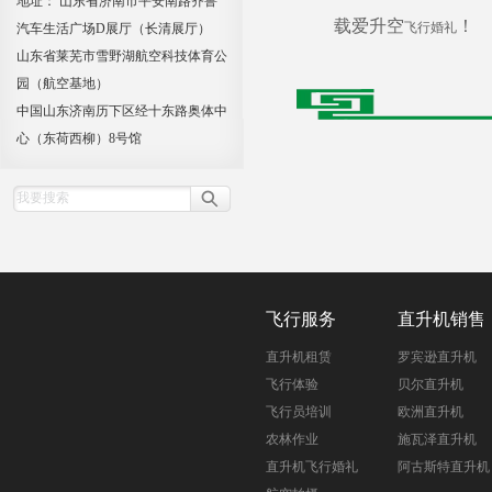
地址： 山东省济南市平安南路齐鲁
载爱升空
！
飞行婚礼
汽车生活广场D展厅（长清展厅）
山东省莱芜市雪野湖航空科技体育公
园（航空基地）
中国山东济南历下区经十东路奥体中
心（东荷西柳）8号馆
飞行服务
直升机销售
直升机租赁
罗宾逊直升机
飞行体验
贝尔直升机
飞行员培训
欧洲直升机
农林作业
施瓦泽直升机
直升机飞行婚礼
阿古斯特直升机