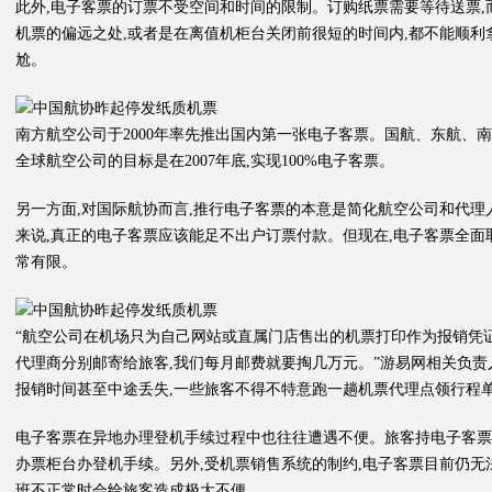
此外,电子客票的订票不受空间和时间的限制。订购纸票需要等待送票,
机票的偏远之处,或者是在离值机柜台关闭前很短的时间内,都不能顺利
尬。
南方航空公司于2000年率先推出国内第一张电子客票。国航、东航、南
全球航空公司的目标是在2007年底,实现100%电子客票。
另一方面,对国际航协而言,推行电子客票的本意是简化航空公司和代
来说,真正的电子客票应该能足不出户订票付款。但现在,电子客票全
常有限。
“航空公司在机场只为自己网站或直属门店售出的机票打印作为报销凭
代理商分别邮寄给旅客,我们每月邮费就要掏几万元。”游易网相关负
报销时间甚至中途丢失,一些旅客不得不特意跑一趟机票代理点领行程
电子客票在异地办理登机手续过程中也往往遭遇不便。旅客持电子客票
办票柜台办登机手续。另外,受机票销售系统的制约,电子客票目前仍无
班不正常时会给旅客造成极大不便。