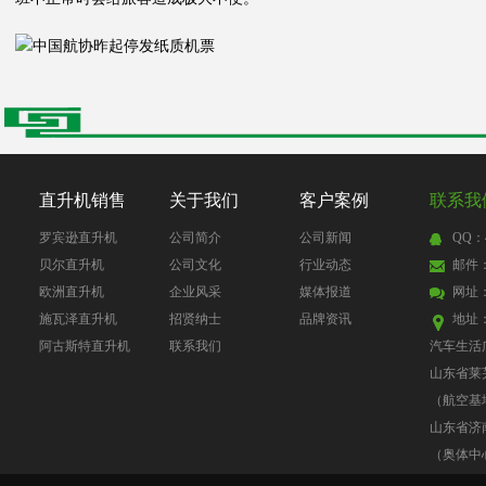
直升机销售
关于我们
客户案例
联系我
罗宾逊直升机
公司简介
公司新闻
QQ：4
贝尔直升机
公司文化
行业动态
邮件：4
欧洲直升机
企业风采
媒体报道
网址
施瓦泽直升机
招贤纳士
品牌资讯
地址
阿古斯特直升机
联系我们
汽车生活
山东省莱
（航空基
山东省济
（奥体中