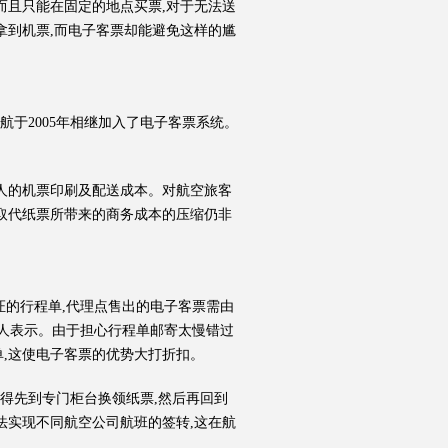
而且只能在固定的地点买票,对于无法送
拿到机票,而电子客票却能避免这样的尴
航于2005年相继加入了电子客票系统。
理人的机票印刷及配送成本。对航空旅客
面取代纸票所带来的商务成本的压缩仍非
证的行程单,代理点售出的电子客票需由
责人表示。由于担心行程单邮寄太慢错过
单,这使电子客票的优势大打折扣。
得先到专门柜台换领纸票,然后再回到
法实现不同航空公司航班的签转,这在航