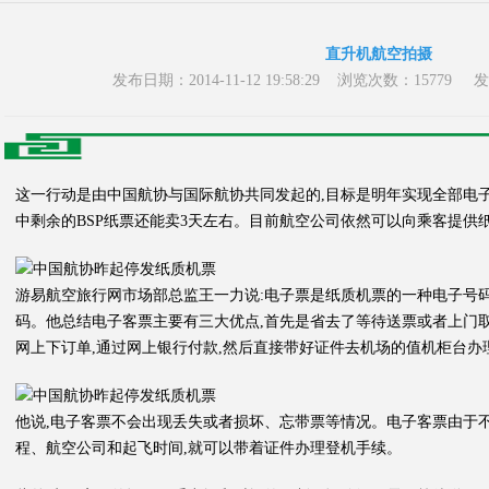
直升机航空拍摄
发布日期：2014-11-12 19:58:29 浏览次数：15
这一行动是由中国航协与国际航协共同发起的,目标是明年实现全部电
中剩余的BSP纸票还能卖3天左右。目前航空公司依然可以向乘客提供
游易航空旅行网市场部总监王一力说:电子票是纸质机票的一种电子号
码。他总结电子客票主要有三大优点,首先是省去了等待送票或者上门
网上下订单,通过网上银行付款,然后直接带好证件去机场的值机柜台办
他说,电子客票不会出现丢失或者损坏、忘带票等情况。电子客票由于
程、航空公司和起飞时间,就可以带着证件办理登机手续。