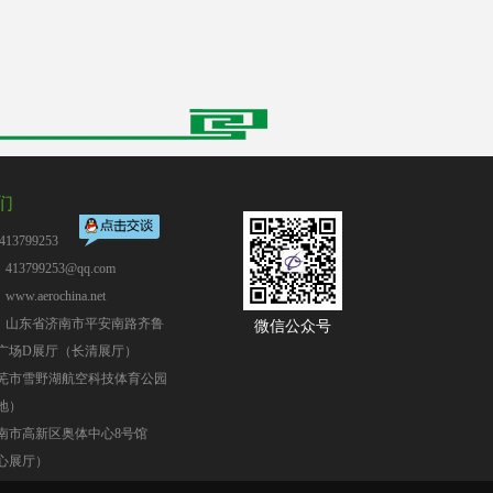
们
13799253
13799253@qq.com
：
www.aerochina.net
：山东省济南市平安南路齐鲁
微信公众号
广场D展厅（长清展厅）
芜市雪野湖航空科技体育公园
地）
南市高新区奥体中心8号馆
心展厅）