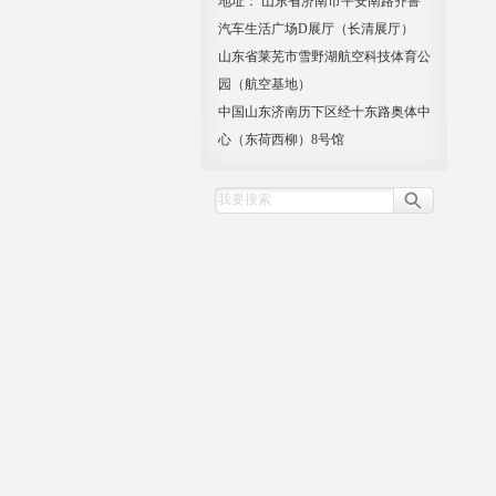
地址： 山东省济南市平安南路齐鲁
汽车生活广场D展厅（长清展厅）
山东省莱芜市雪野湖航空科技体育公
园（航空基地）
中国山东济南历下区经十东路奥体中
心（东荷西柳）8号馆