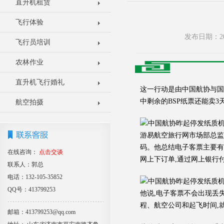
直升机租赁
飞行体验
发布日期：20
飞行员培训
农林作业
直升机飞行婚礼
这一行动是由中国航协与国
中剩余的BSP纸票还能卖
航空拍摄
游易航空旅行网市场部总监
码。他总结电子客票主要有
在线咨询：
点击交谈
网上下订单,通过网上银行
联系人：郭总
电话：132-105-35852
QQ号：413799253
他说,电子客票不会出现丢
程、航空公司和起飞时间,
邮箱：413799253@qq.com