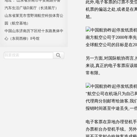
地址： 山东省济南市平安南路齐鲁
此外,电子客票的订票不受
汽车生活广场D展厅（长清展厅）
机票的偏远之处,或者是在
山东省莱芜市雪野湖航空科技体育公
尬。
园（航空基地）
中国山东济南历下区经十东路奥体中
南方航空公司于2000年率
心（东荷西柳）8号馆
全球航空公司的目标是在200
另一方面,对国际航协而言
来说,真正的电子客票应该
常有限。
“航空公司在机场只为自己
代理商分别邮寄给旅客,我
报销时间甚至中途丢失,一
电子客票在异地办理登机手
办票柜台办登机手续。另外
班不正常时会给旅客造成极