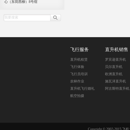
心（东荷西柳）8号馆
飞行服务
直升机销售
直升机租赁
罗宾逊直升机
飞行体验
贝尔直升机
飞行员培训
欧洲直升机
农林作业
施瓦泽直升机
直升机飞行婚礼
阿古斯特直升机
航空拍摄
Copyright © 2002-201