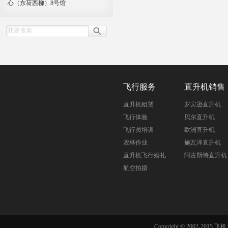
心（东荷西柳）8号馆
飞行服务
直升机销售
直升机租赁
罗宾逊直升机
飞行体验
贝尔直升机
飞行员培训
欧洲直升机
农林作业
施瓦泽直升机
直升机飞行婚礼
阿古斯特直升机
航空拍摄
Copyright © 2002-201