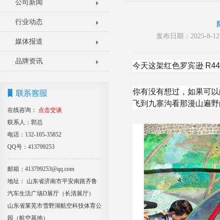
公司新闻
行业动态
发布日期：2025-8
媒体报道
品牌资讯
今天这架红色罗宾逊 R4
你有没有想过，如果可以
飞到九寨沟看那漫山遍野
在线咨询：
点击交谈
联系人：郭总
电话：132-105-35852
QQ号：413799253
邮箱：413799253@qq.com
地址： 山东省济南市平安南路齐鲁
汽车生活广场D展厅（长清展厅）
山东省莱芜市雪野湖航空科技体育公
园（航空基地）