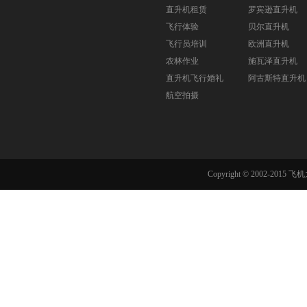
直升机租赁
罗宾逊直升机
飞行体验
贝尔直升机
飞行员培训
欧洲直升机
农林作业
施瓦泽直升机
直升机飞行婚礼
阿古斯特直升机
航空拍摄
Copyright © 2002-201