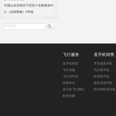
中国山东济南历下区经十东路奥体中
心（东荷西柳）8号馆
飞行服务
直升机销售
直升机租赁
罗宾逊直升机
飞行体验
贝尔直升机
飞行员培训
欧洲直升机
农林作业
施瓦泽直升机
直升机飞行婚礼
阿古斯特直升机
航空拍摄