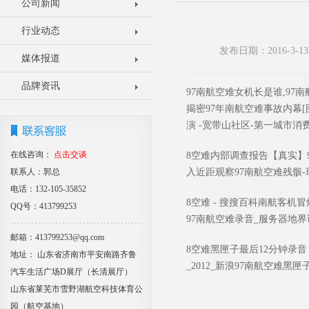
公司新闻
行业动态
发布日期：2016-3
媒体报道
品牌资讯
97南航空难女机长是谁,97
揭密97年南航空难事故内幕[
演 -宽带山社区-第一城市消费
在线咨询：
点击交谈
8空难内部调查报告【真实】9
联系人：郭总
入近距观察97南航空难残骸-现
电话：132-105-35852
8空难 - 搜搜百科南航客机
QQ号：413799253
97南航空难录音_服务器地界
邮箱：413799253@qq.com
8空难黑匣子最后12分钟录音 
地址： 山东省济南市平安南路齐鲁
_2012_新浪97南航空难黑
汽车生活广场D展厅（长清展厅）
山东省莱芜市雪野湖航空科技体育公
园（航空基地）