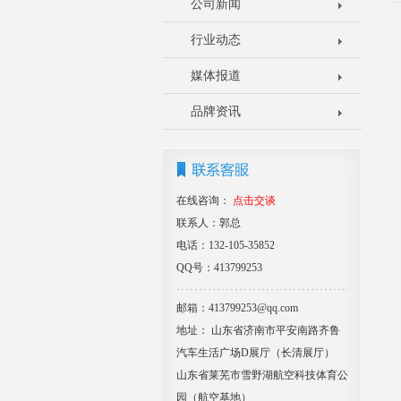
公司新闻
行业动态
媒体报道
品牌资讯
在线咨询：
点击交谈
联系人：郭总
电话：132-105-35852
QQ号：413799253
邮箱：413799253@qq.com
地址： 山东省济南市平安南路齐鲁
汽车生活广场D展厅（长清展厅）
山东省莱芜市雪野湖航空科技体育公
园（航空基地）